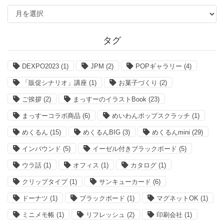
過
去
記
事
タグ
DEXPO2023
(1)
JPM
(2)
POPギャラリー
(4)
「販促シナリオ」講座
(1)
お菓子づくり
(2)
ご挨拶
(2)
まっすーのイラストBook
(23)
まっすーコラボ商品
(6)
めいわんポップスクラッチ
(1)
めくるん
(15)
めくるんBIG
(3)
めくるんmini
(29)
インバウンド
(5)
イーゼル付きブラックボード
(5)
ウラ話
(1)
オフィス
(1)
カタログ
(1)
クリップタイプ
(1)
サンキューカード
(6)
ドーナツ
(1)
ブラックボード
(1)
マグネットOK
(1)
ミニメモ帳
(1)
リフレッシュ
(2)
印刷会社
(1)