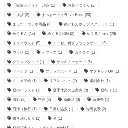
「販促シナリオ」講座
(1)
お菓子づくり
(2)
ご挨拶
(2)
まっすーのイラストBook
(23)
まっすーコラボ商品
(6)
めいわんポップスクラッチ
(1)
めくるん
(15)
めくるんBIG
(3)
めくるんmini
(29)
インバウンド
(5)
イーゼル付きブラックボード
(5)
ウラ話
(1)
オフィス
(1)
カタログ
(1)
クリップタイプ
(1)
サンキューカード
(6)
ドーナツ
(1)
ブラックボード
(1)
マグネットOK
(1)
ミニメモ帳
(1)
リフレッシュ
(2)
印刷会社
(1)
夏のイラスト
(1)
夏季休業のご案内
(3)
夏祭り
(1)
撮影
(3)
料理
(3)
新商品
(3)
新発売
(1)
日帰り旅行
(1)
日帰り温泉
(1)
時間表示
(2)
書き消しＯＫ
(1)
滝
(1)
発売記念イベントめくるんmini
(1)