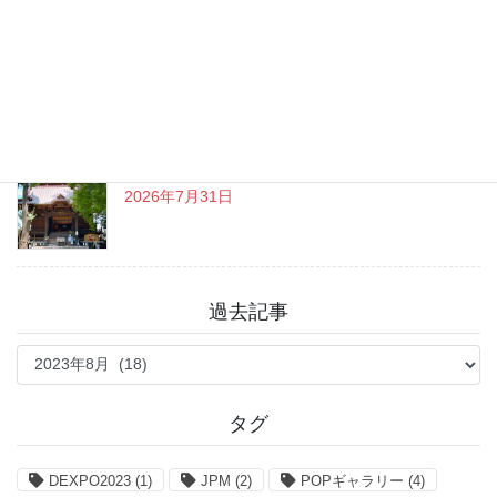
チャットGPT「ビジネスプラン」使ってよかった
こと
2026年8月3日
戸越八幡神社 癒しとグルメを満喫♪
2026年7月31日
過去記事
過
去
記
事
タグ
DEXPO2023
(1)
JPM
(2)
POPギャラリー
(4)