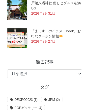
戸越八幡神社 癒しとグルメを満
喫♪
2026年7月31日
「まっすーのイラストBook」お
得なクーポン情報
2026年7月27日
過去記事
過
去
記
タグ
事
DEXPO2023
(1)
JPM
(2)
POPギャラリー
(4)