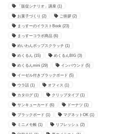
「販促シナリオ」講座
(1)
お菓子づくり
(2)
ご挨拶
(2)
まっすーのイラストBook
(23)
まっすーコラボ商品
(6)
めいわんポップスクラッチ
(1)
めくるん
(15)
めくるんBIG
(3)
めくるんmini
(29)
インバウンド
(5)
イーゼル付きブラックボード
(5)
ウラ話
(1)
オフィス
(1)
カタログ
(1)
クリップタイプ
(1)
サンキューカード
(6)
ドーナツ
(1)
ブラックボード
(1)
マグネットOK
(1)
ミニメモ帳
(1)
リフレッシュ
(2)