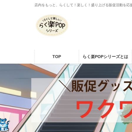
コ
ナ
店内をもっと、らくして！楽しく！盛り上げる販促活動を応
ン
ビ
テ
ゲ
ン
ー
ツ
シ
に
ョ
移
ン
動
に
TOP
らく楽POPシリーズとは
移
動