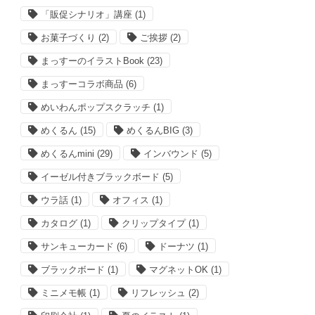
「販促シナリオ」講座
(1)
お菓子づくり
(2)
ご挨拶
(2)
まっすーのイラストBook
(23)
まっすーコラボ商品
(6)
めいわんポップスクラッチ
(1)
めくるん
(15)
めくるんBIG
(3)
めくるんmini
(29)
インバウンド
(5)
イーゼル付きブラックボード
(5)
ウラ話
(1)
オフィス
(1)
カタログ
(1)
クリップタイプ
(1)
サンキューカード
(6)
ドーナツ
(1)
ブラックボード
(1)
マグネットOK
(1)
ミニメモ帳
(1)
リフレッシュ
(2)