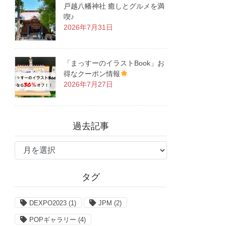
戸越八幡神社 癒しとグルメを満
喫♪
2026年7月31日
「まっすーのイラストBook」お
得なクーポン情報
2026年7月27日
過去記事
過
去
記
タグ
事
DEXPO2023
(1)
JPM
(2)
POPギャラリー
(4)