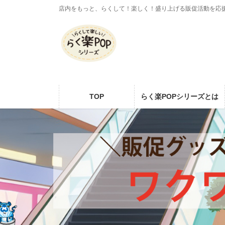
コ
ナ
店内をもっと、らくして！楽しく！盛り上げる販促活動を応
ン
ビ
テ
ゲ
ン
ー
ツ
シ
に
ョ
移
ン
動
に
TOP
らく楽POPシリーズとは
移
動