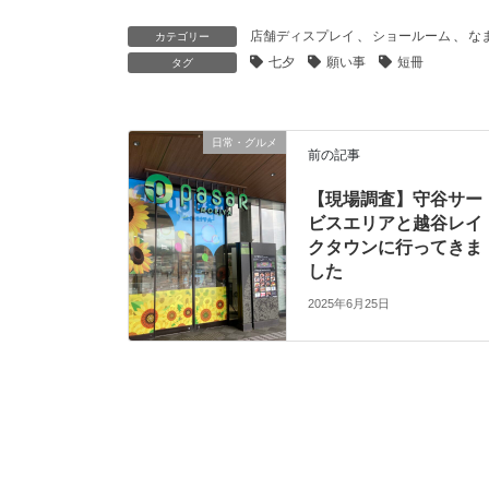
店舗ディスプレイ
、
ショールーム
、
な
カテゴリー
七夕
願い事
短冊
タグ
日常・グルメ
前の記事
【現場調査】守谷サー
ビスエリアと越谷レイ
クタウンに行ってきま
した
2025年6月25日