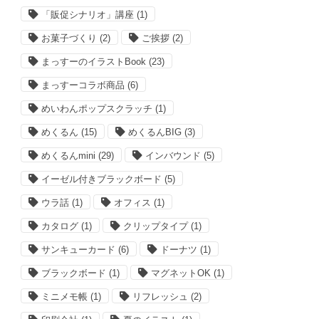
「販促シナリオ」講座
(1)
お菓子づくり
(2)
ご挨拶
(2)
まっすーのイラストBook
(23)
まっすーコラボ商品
(6)
めいわんポップスクラッチ
(1)
めくるん
(15)
めくるんBIG
(3)
めくるんmini
(29)
インバウンド
(5)
イーゼル付きブラックボード
(5)
ウラ話
(1)
オフィス
(1)
カタログ
(1)
クリップタイプ
(1)
サンキューカード
(6)
ドーナツ
(1)
ブラックボード
(1)
マグネットOK
(1)
ミニメモ帳
(1)
リフレッシュ
(2)