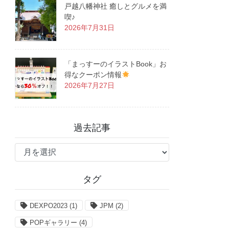
戸越八幡神社 癒しとグルメを満
喫♪
2026年7月31日
「まっすーのイラストBook」お
得なクーポン情報
2026年7月27日
過去記事
過
去
記
タグ
事
DEXPO2023
(1)
JPM
(2)
POPギャラリー
(4)