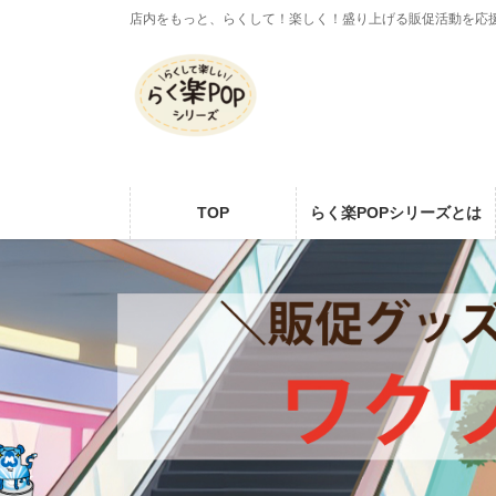
コ
ナ
店内をもっと、らくして！楽しく！盛り上げる販促活動を応
ン
ビ
テ
ゲ
ン
ー
ツ
シ
に
ョ
移
ン
動
に
TOP
らく楽POPシリーズとは
移
動