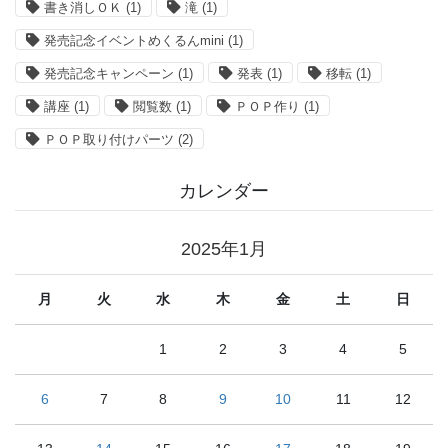
書き消しＯＫ
(1)
滝
(1)
発売記念イベントめくるんmini
(1)
発売記念キャンペーン
(1)
発表
(1)
移転
(1)
講座
(1)
閲覧数
(1)
ＰＯＰ作り
(1)
ＰＯＰ取り付けパーツ
(2)
カレンダー
2025年1月
月
火
水
木
金
土
日
1
2
3
4
5
6
7
8
9
10
11
12