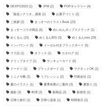
DEXPO2023
(1)
JPM
(2)
POPギャラリー
(4)
「販促シナリオ」講座
(1)
お菓子づくり
(2)
ご挨拶
(2)
まっすーのイラストBook
(23)
まっすーコラボ商品
(6)
めいわんポップスクラッチ
(1)
めくるん
(15)
めくるんBIG
(3)
めくるんmini
(29)
インバウンド
(5)
イーゼル付きブラックボード
(5)
ウラ話
(1)
オフィス
(1)
カタログ
(1)
クリップタイプ
(1)
サンキューカード
(6)
ドーナツ
(1)
ブラックボード
(1)
マグネットOK
(1)
ミニメモ帳
(1)
リフレッシュ
(2)
印刷会社
(1)
夏のイラスト
(1)
夏季休業のご案内
(3)
夏祭り
(1)
撮影
(3)
料理
(3)
新商品
(3)
新発売
(1)
日帰り旅行
(1)
日帰り温泉
(1)
時間表示
(2)