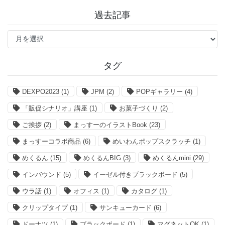
過去記事
過
去
記
事
タグ
DEXPO2023
(1)
JPM
(2)
POPギャラリー
(4)
「販促シナリオ」講座
(1)
お菓子づくり
(2)
ご挨拶
(2)
まっすーのイラストBook
(23)
まっすーコラボ商品
(6)
めいわんポップスクラッチ
(1)
めくるん
(15)
めくるんBIG
(3)
めくるんmini
(29)
インバウンド
(5)
イーゼル付きブラックボード
(5)
ウラ話
(1)
オフィス
(1)
カタログ
(1)
クリップタイプ
(1)
サンキューカード
(6)
ドーナツ
(1)
ブラックボード
(1)
マグネットOK
(1)