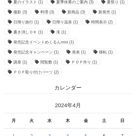
夏のイラスト
(1)
夏季休業のご案内
(3)
夏祭り
(1)
撮影
(3)
料理
(3)
新商品
(3)
新発売
(1)
日帰り旅行
(1)
日帰り温泉
(1)
時間表示
(2)
書き消しＯＫ
(1)
滝
(1)
発売記念イベントめくるんmini
(1)
発売記念キャンペーン
(1)
発表
(1)
移転
(1)
講座
(1)
閲覧数
(1)
ＰＯＰ作り
(1)
ＰＯＰ取り付けパーツ
(2)
カレンダー
2024年4月
月
火
水
木
金
土
日
1
2
3
4
5
6
7