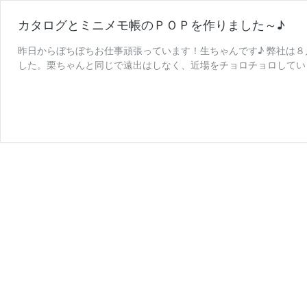
カタログとミニメモ帳のＰＯＰを作りました～♪
昨日からぼちぼちお仕事頑張っています！生ちゃんです♪ 弊社は８
した。栗ちゃんと同じで遠出はしなく、近場をチョロチョロしてい
カ
たので、今度、紹介しま …
続きを読む
タ
ロ
グ
と
ミ
ニ
メ
モ
帳
の
Ｐ
Ｏ
Ｐ
を
作